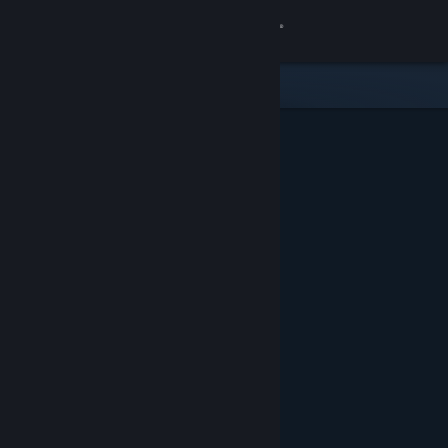
Bejelentkezés
Áruház
Közösség
Névjegy
Támogatás
Nyelvváltás
A Steam mobilalkalmazás beszerzése
Asztali weboldalra váltás