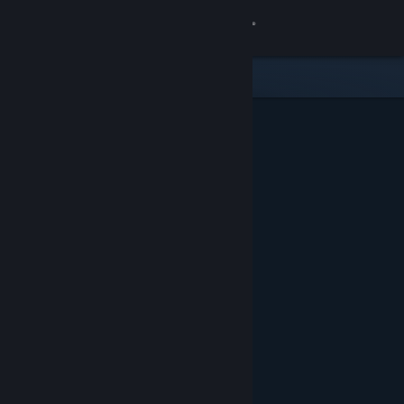
Iniciar sessão
Loja
Comunidade
Sobre
Suporte
Alterar idioma
Baixe o aplicativo móvel do Steam
Ver versão para computadores