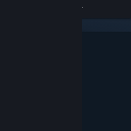
Přihlásit se
Obchod
Komunita
Informace
Podpora
Změnit jazyk
Mobilní aplikace služby Steam
Desktopová verze stránky