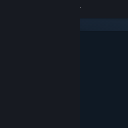
Přihlásit se
Obchod
Komunita
Informace
Podpora
Změnit jazyk
Mobilní aplikace služby Steam
Desktopová verze stránky