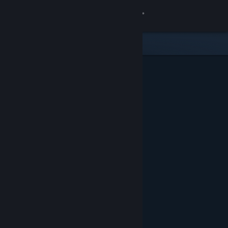
Accedi
Negozio
Comunità
Informazioni
Assistenza
Cambia la lingua
Ottieni l'app mobile di Steam
Visualizza il sito web per desktop