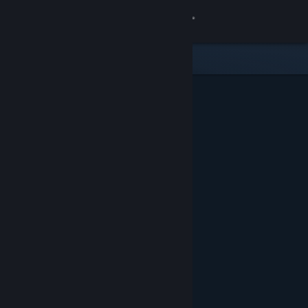
Bejelentkezés
Áruház
Közösség
Névjegy
Támogatás
Nyelvváltás
A Steam mobilalkalmazás beszerzése
Asztali weboldalra váltás