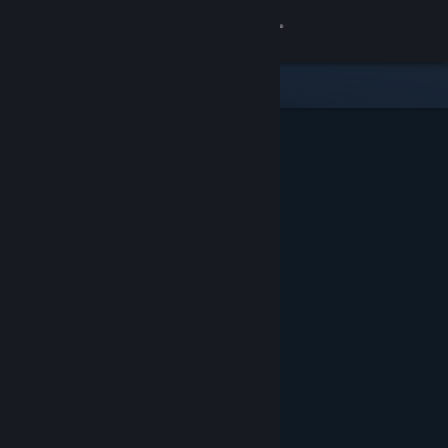
Anmelden
Shop
Community
Info
Support
Sprache ändern
Steam-Mobile-App herunterladen
Desktopversion anzeigen