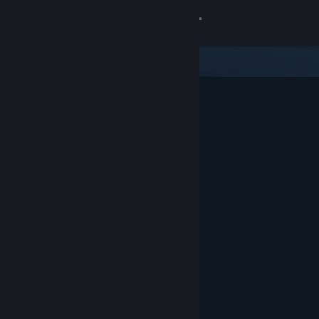
Giriş yap
Mağaza
Topluluk
Hakkında
Destek
Dili değiştir
Steam mobil uygulamasını yükle
Masaüstü internet sitesini görüntüle