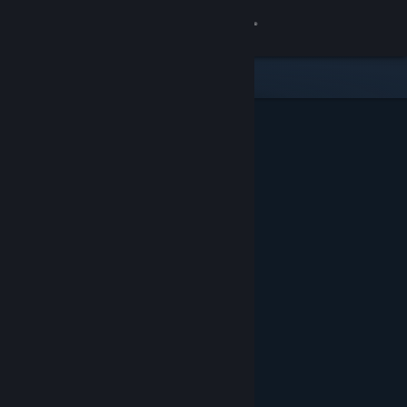
登录
商店
社区
关于
客服
更改语言
获取 Steam 手机应用
查看桌面版网站