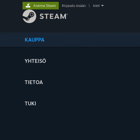
Asenna Steam
Kirjaudu sisään
|
kieli
KAUPPA
YHTEISÖ
TIETOA
TUKI