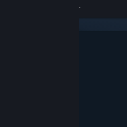
Iniciar sessão
Loja
Comunidade
Sobre
Suporte
Alterar idioma
Baixe o aplicativo móvel do Steam
Ver versão para computadores