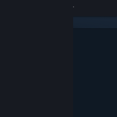
Logga in
Butik
Gemenskap
Om
Support
Byt språk
Skaffa Steams mobilapp
Se skrivbordswebbplats