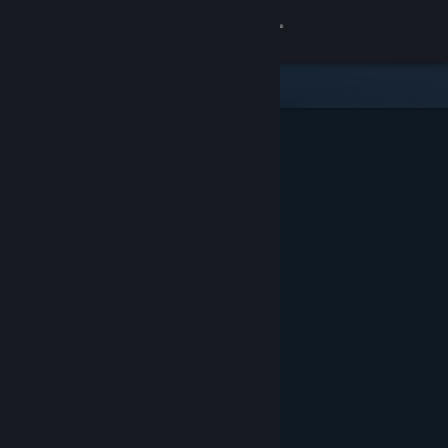
Login
Toko
Komunitas
Tentang
Bantuan
Ubah bahasa
Dapatkan Aplikasi Seluler Steam
Lihat situs web desktop