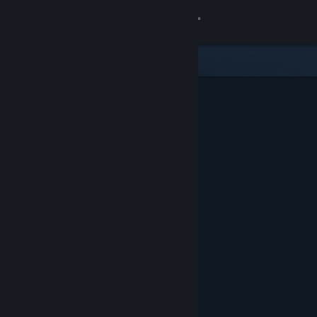
เข้าสู่ระบบ
ร้านค้า
ชุมชน
เกี่ยวกับ
ฝ่ายสนับสนุน
เปลี่ยนภาษา
รับแอป Steam แบบพกพา
ชมเว็บไซต์สำหรับเดสก์ท็อป