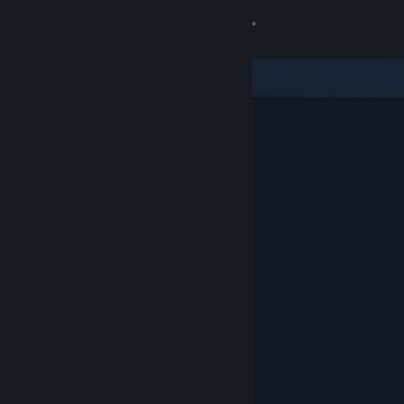
Inloggen
Winkel
Community
Over
Ondersteuning
Taal wijzigen
Download de mobiele Steam-app
Desktopwebsite weergeven