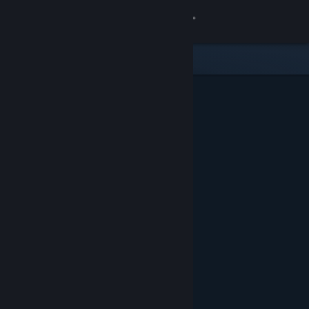
Iniciar sesión
Tienda
Comunidad
Acerca de
Soporte
Cambiar idioma
Descargar Steam Mobile
Ver versión clásica