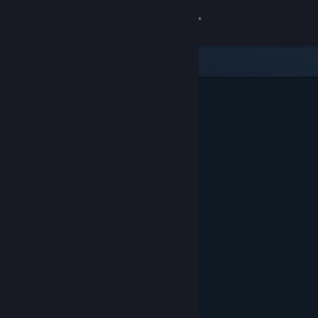
Zaloguj się
Sklep
Społeczność
Informacje
Wsparcie
Zmień język
Pobierz aplikację mobilną Steam
Wersja przeglądarkowa