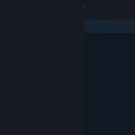
Bejelentkezés
Áruház
Közösség
Névjegy
Támogatás
Nyelvváltás
A Steam mobilalkalmazás beszerzése
Asztali weboldalra váltás