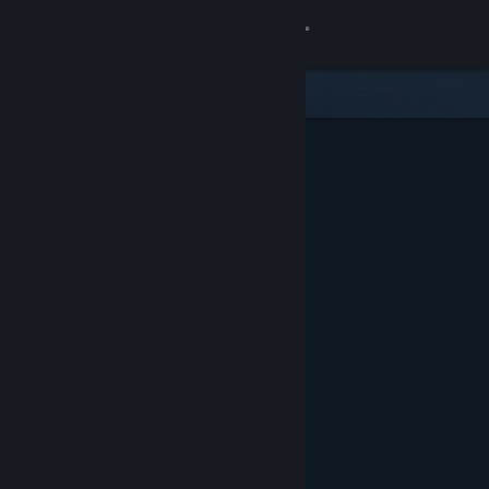
Войти
Магазин
Сообщество
Информация
Поддержка
Изменить язык
Скачать мобильное приложение Steam
Полная версия