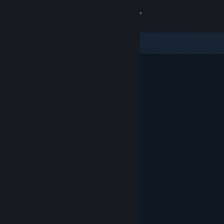
Se connecter
Magasin
Communauté
À propos
Support
Changer la langue
Télécharger l'application mobile Steam
Voir version ordi. du site