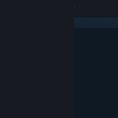
Přihlásit se
Obchod
Komunita
Informace
Podpora
Změnit jazyk
Mobilní aplikace služby Steam
Desktopová verze stránky