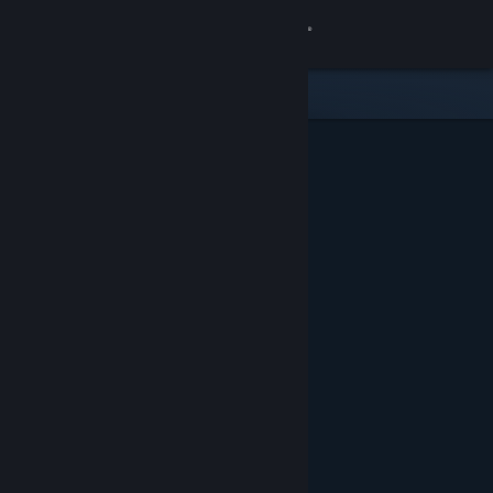
Iniciar sessão
Loja
Comunidade
Sobre
Apoio
Alterar idioma
Instala a app móvel do Steam
Ver versão para computadores