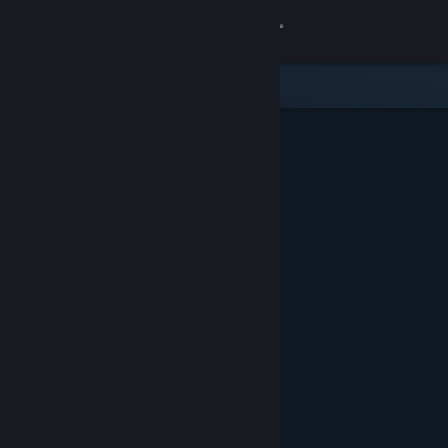
Bejelentkezés
Áruház
Közösség
Névjegy
Támogatás
Nyelvváltás
A Steam mobilalkalmazás beszerzése
Asztali weboldalra váltás