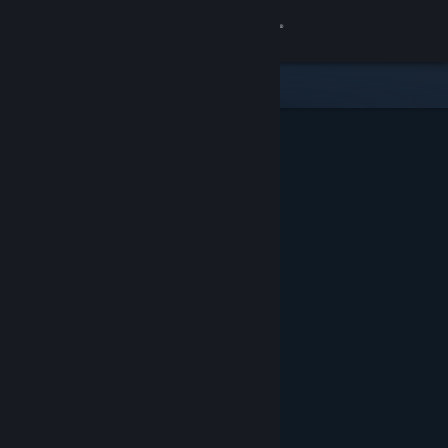
Giriş yap
Mağaza
Topluluk
Hakkında
Destek
Dili değiştir
Steam mobil uygulamasını yükle
Masaüstü internet sitesini görüntüle