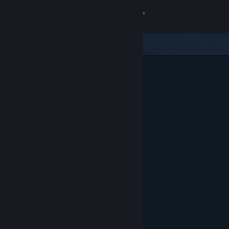
登入
商店
社群
關於
客服
變更語言
取得 Steam 行動應用程式
檢視電腦版網頁