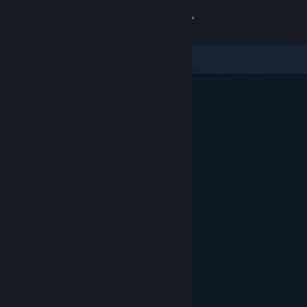
Zaloguj się
Sklep
Społeczność
Informacje
Wsparcie
Zmień język
Pobierz aplikację mobilną Steam
Wersja przeglądarkowa