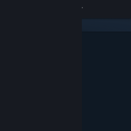
Sign in
Gedung
Komuniti
Tentang
Sokongan
Ubah bahasa
Dapatkan Steam Mobile App
Lihat laman web desktop