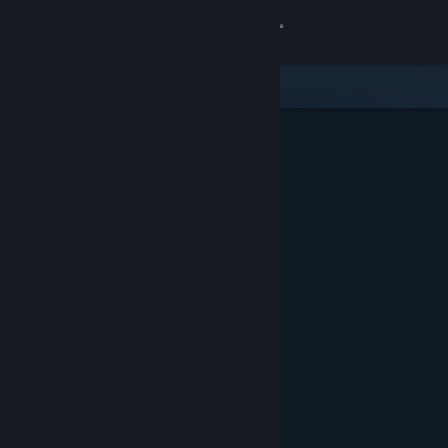
Bejelentkezés
Áruház
Közösség
Névjegy
Támogatás
Nyelvváltás
A Steam mobilalkalmazás beszerzése
Asztali weboldalra váltás