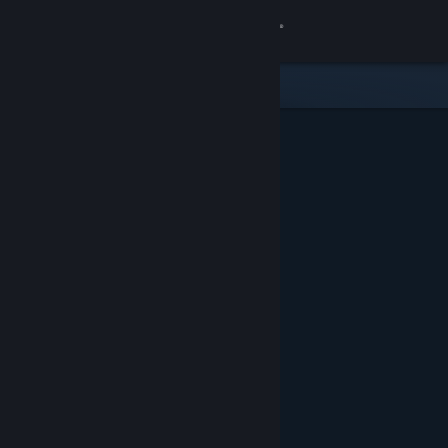
Inloggen
Winkel
Community
Over
Ondersteuning
Taal wijzigen
Download de mobiele Steam-app
Desktopwebsite weergeven