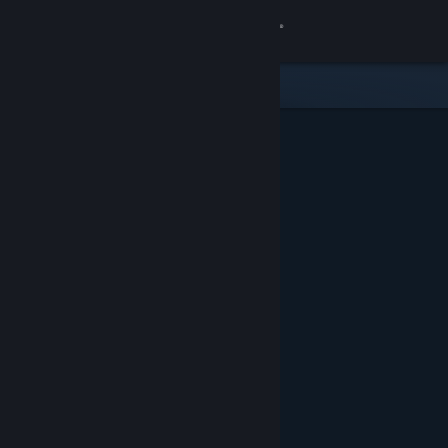
Iniciar sesión
Tienda
Comunidad
Acerca de
Soporte
Cambiar idioma
Descargar Steam Mobile
Ver versión clásica