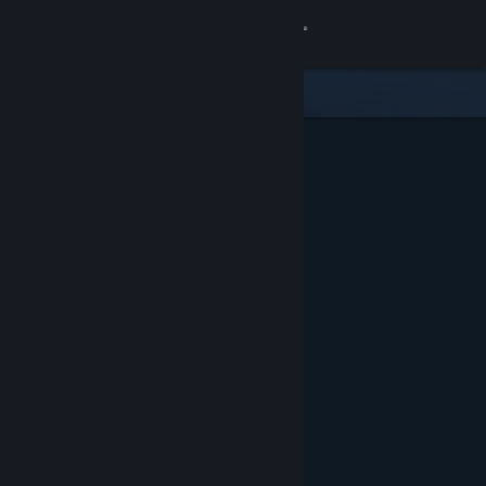
Inloggen
Winkel
Community
Over
Ondersteuning
Taal wijzigen
Download de mobiele Steam-app
Desktopwebsite weergeven