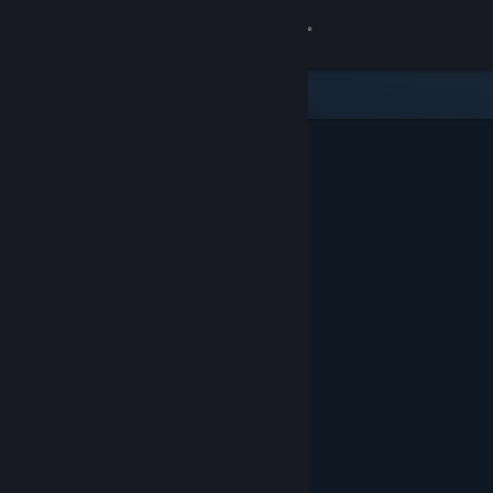
Anmelden
Shop
Community
Info
Support
Sprache ändern
Steam-Mobile-App herunterladen
Desktopversion anzeigen