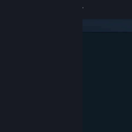
Log på
Butik
Fællesskab
Om
Support
Skift sprog
Hent Steam-mobilappen
Vis desktop-webside