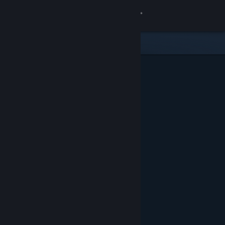
Login
Toko
Komunitas
Tentang
Bantuan
Ubah bahasa
Dapatkan Aplikasi Seluler Steam
Lihat situs web desktop