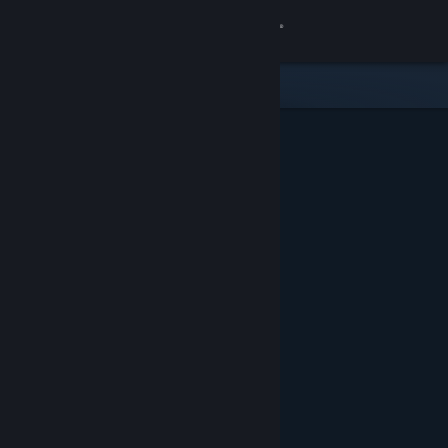
Σύνδεση
Κατάστημα
Κοινότητα
Σχετικά
Υποστήριξη
Αλλαγή γλώσσας
Αποκτήστε την εφαρμογή Steam για κινητές συσκευές
Προβολή ιστοσελίδας για υπολογιστές