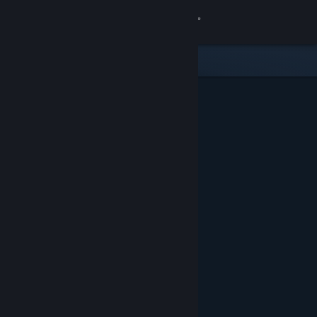
Iniciar sessão
Loja
Comunidade
Sobre
Suporte
Alterar idioma
Baixe o aplicativo móvel do Steam
Ver versão para computadores