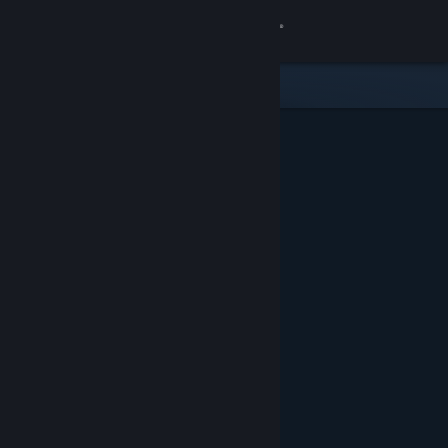
Bejelentkezés
Áruház
Közösség
Névjegy
Támogatás
Nyelvváltás
A Steam mobilalkalmazás beszerzése
Asztali weboldalra váltás