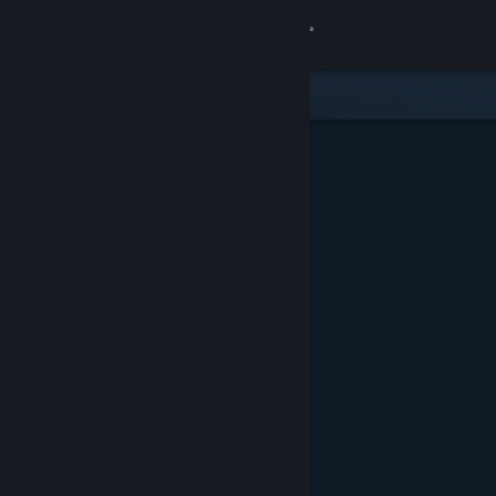
Se connecter
Magasin
Communauté
À propos
Support
Changer la langue
Télécharger l'application mobile Steam
Voir version ordi. du site