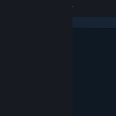
Увійти
Крамниця
Спільнота
Інформація
Підтримка
Змінити мову
Завантажити мобільний застосунок Steam
Переглянути повну версію