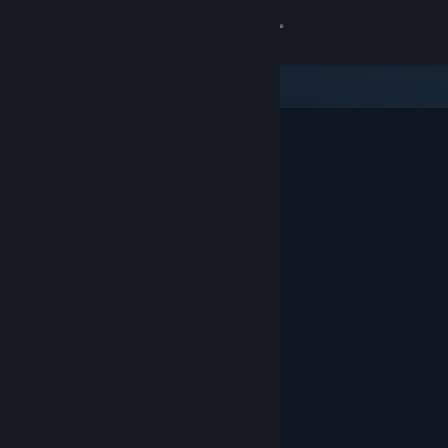
Iniciar sessão
Loja
Comunidade
Sobre
Apoio
Alterar idioma
Instala a app móvel do Steam
Ver versão para computadores