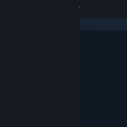
Đăng nhập
Cửa hàng
Cộng đồng
Thông tin
Hỗ trợ
Thay đổi ngôn ngữ
Cài ứng dụng Steam di động
Xem web cho desktop