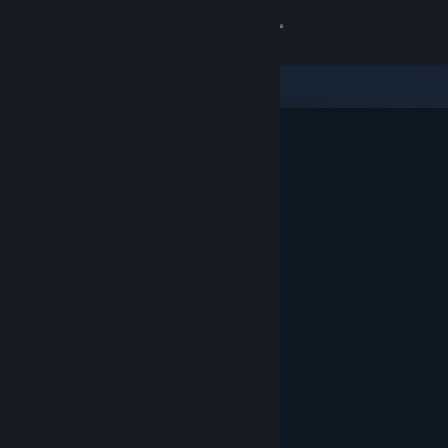
Sign in
Gedung
Komuniti
Tentang
Sokongan
Ubah bahasa
Dapatkan Steam Mobile App
Lihat laman web desktop