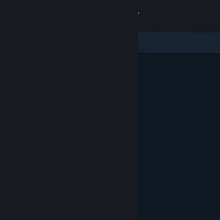
Giriş yap
Mağaza
Topluluk
Hakkında
Destek
Dili değiştir
Steam mobil uygulamasını yükle
Masaüstü internet sitesini görüntüle