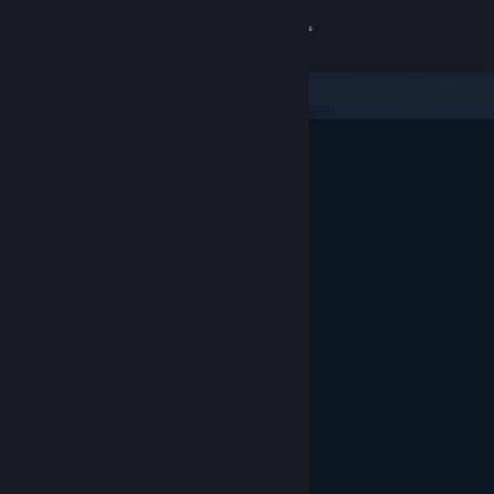
Přihlásit se
Obchod
Komunita
Informace
Podpora
Změnit jazyk
Mobilní aplikace služby Steam
Desktopová verze stránky