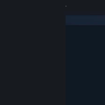
Login
Toko
Komunitas
Tentang
Bantuan
Ubah bahasa
Dapatkan Aplikasi Seluler Steam
Lihat situs web desktop