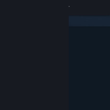
Se connecter
Magasin
Communauté
À propos
Support
Changer la langue
Télécharger l'application mobile Steam
Voir version ordi. du site