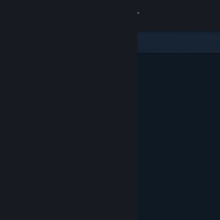
Σύνδεση
Κατάστημα
Κοινότητα
Σχετικά
Υποστήριξη
Αλλαγή γλώσσας
Αποκτήστε την εφαρμογή Steam για κινητές συσκευές
Προβολή ιστοσελίδας για υπολογιστές