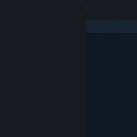
Iniciar sessão
Loja
Comunidade
Sobre
Suporte
Alterar idioma
Baixe o aplicativo móvel do Steam
Ver versão para computadores