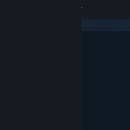
เข้าสู่ระบบ
ร้านค้า
ชุมชน
เกี่ยวกับ
ฝ่ายสนับสนุน
เปลี่ยนภาษา
รับแอป Steam แบบพกพา
ชมเว็บไซต์สำหรับเดสก์ท็อป