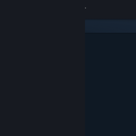
로그인
상점
커뮤니티
정보
지원
언어 변경
Steam 모바일 앱 다운로드
PC 웹사이트 보기